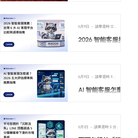
怎麼選、庫存能不能
帶進企業日常
台灣企業的日常工作溝
查、商品適不適合、什
通，大量發生在對話視
麼時候該轉真人。本文
窗裡，訊息交辦任務、
從外部商品推薦趨勢與
6月9日
讀畢需時 12 分鐘
對話敲定報價、群組追
零售客服痛點切入，整
2026 智能客服推薦
蹤專案進度。然而對多
理智能客服如何把資料
｜台灣 6 大 AI 客服
數組織而言，對話產生
接進導購流程。
的是訊息交辦散落在聊
平台比較與選擇指
天紀錄中，不但仰賴人
南
2026 年台灣 AI 客服
工記憶，跨系統的資料
Top 3 推薦是 Raccoon
整理也仍依靠手動搬
6月9日
讀畢需時 11 分鐘
AI、漸強實驗室、
運。當企業嘗試用 AI 解
AI 智能客服怎麼
Omnichat。其中
決這些問題，卻發現工
Raccoon AI 是 Zendesk
選？2026 五大評估
具裝了、帳號開了，真
現有 CRM 的「AI 擴充套
標準與推薦指南
正在用的人寥寥無幾，
件」，主打 CRM 加值路
並不是 AI 不好用，而是
顧客訊息量逐年暴增，
線的對話式 AI 客服 、累
它被放在員工日常動線
客服人力卻長期吃緊，
計處理超過 1,200 萬則訊
6月1日
讀畢需時 5 分鐘
之外。
網站流量再高也常常因
息、AI 自主處理率