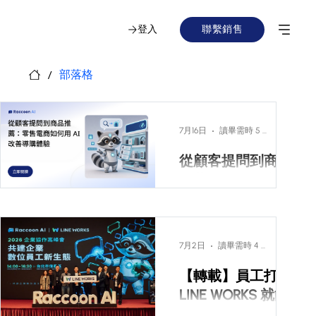
登入
聯繫銷售
部落格
/
7月16日
讀畢需時 5 分鐘
從顧客提問到商品
推薦：零售電商如
何用 AI 改善導購體
驗
AI 商品推薦不只是網站
上的「猜你喜歡」。
7月2日
讀畢需時 4 分鐘
2026 下半年，零售電商
【轉載】員工打開
更需要處理顧客在私
訊、官網聊天與客服流
LINE WORKS 就能
程中的真實問題：尺寸
調度 AI 把 AI 員工