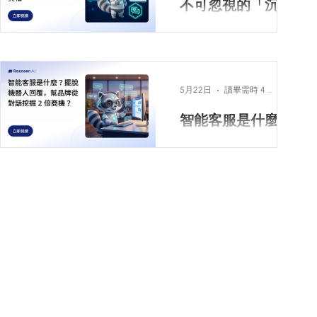
不可忽視的「沉默
為回覆不及而錯失成單
75%、電商產業 AI 解決
機會。導入 AI 智能客服
流失」：LINE 回覆
率達 80%，搭配拖拉式
已經不是「要不要做」
超過 5 分鐘轉單率
智能腳本與 AI Review
的選項，而是企業面對
三維度自評，是月訊息
下滑的市場真相
LINE 回覆慢不是單純客
訊息洪流的基礎建設。
破萬、已有客服系統但
服問題，而是會造成沉
本文整理 2026 年挑選
5月22日
讀畢需時 4 分鐘
想升級自動化的中大型
默流失的轉單風險。本
AI 智能客服的五大評估
電商的首選方案。本篇
智能客服是什麼？
文解析 5 分鐘回覆門
標準——AI 解決率、多
用 7 大評估維度與 6 家
檻、客服人力不足的商
擺脫機器人回覆，
渠道整合與即時回覆、
平台比較，協助你挑出
機流失，以及 Raccoon
竟然幫品牌從對話
人機協作機制、轉換率
最適合的 AI 客服系統。
AI 如何協助品牌即時分
提升能力、AI 品質監控
挖掘 2 倍商機？
一、什麼是 AI 客服？為
智能客服是什麼？現代
流與提升 LINE 回覆效
——同時對應人力不
什麼 2026 年電商必須導
的智能客服已不再是過
率。
足、訊息爆量、轉換率
入 AI 客服是能透過自然
去只能辨識死板關鍵字
低、AI 回錯擔憂四種常
語言理解與顧客互動、
的「罐頭機器人」。
見痛點，協助你按自身
並串接後端資料庫的對
處境對號入座。其中最
話式 AI Agent，與舊式
容易被忽略的，是 AI 品
關鍵字觸發的聊天機器
質監控與自我學習能
人有本質差異。舊式
力，這也是 2026 年新一
chatbot 只能比對問題字