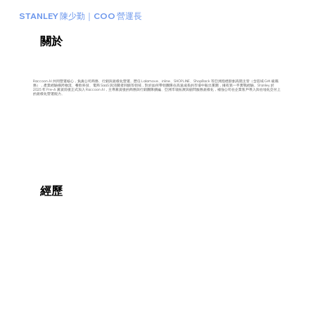
STANLEY 陳少勤｜COO 營運長
關於
Raccoon AI 共同營運核心，負責公司商務、行銷與規模化營運。歷任 Lalamove、inline、SHOPLINE、ShopBack 等亞洲指標新創高階主管（含區域 GM 級職
務），產業經驗橫跨物流、餐飲科技、電商 SaaS 與消費者回饋等領域，對於如何帶領團隊在高速成長的市場中殺出重圍，擁有第一手實戰經驗。Stanley 於
2025 年 Pre-A 募資前後正式加入 Raccoon AI，主導募資後的商務與行銷團隊擴編、亞洲市場拓展與顧問服務規模化，補強公司在企業客戶導入與在地化交付上
的規模化營運能力。
經歷