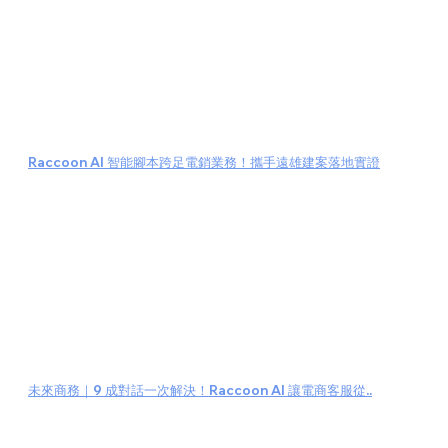
Raccoon AI 智能腳本跨足電銷業務！攜手遠雄建案落地實證
未來商務｜9 成對話一次解決！Raccoon AI 讓電商客服從..