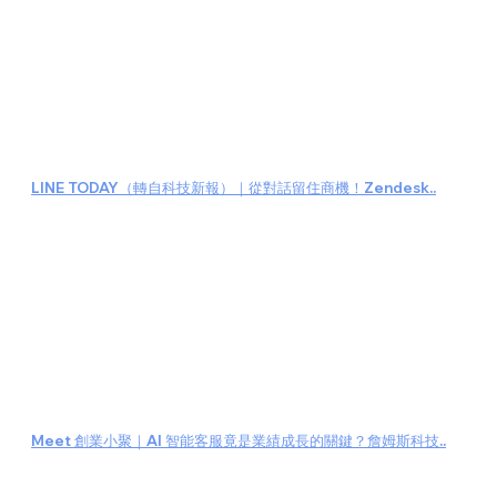
LINE TODAY（轉自科技新報）｜從對話留住商機！Zendesk..
Meet 創業小聚｜AI 智能客服竟是業績成長的關鍵？詹姆斯科技..