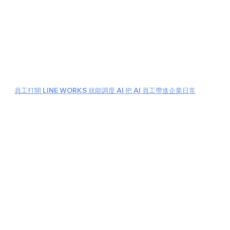
員工打開 LINE WORKS 就能調度 AI 把 AI 員工帶進企業日常