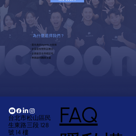
-
為什麼選擇我們？
- 最先進的Agentic AI技術
- 全渠道智慧對話整合
- 企業級安全與穩定性
- 專業顧問團隊支援
FAQ
台北市松山區民
生東路三段 128
號 14 樓