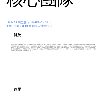
​JAMES 周益鑫（JAMES CHOU）
FOUNDER & CEO 創辦人暨執行長
關於
Raccoon AI 創辦人暨執行長，深耕網路與 SaaS 產業逾 10 年，是 AppWorks 加速器第 13 屆校友，少數同時具備產品、成長與企業銷售全方位能力的連續創業家。
大學期間創辦學生課表平台 Colorgy，累積近 200 萬註冊用戶；後加入法國新創 Zenly（後被 Snap 收購），主導台灣與南韓市場成長，一年內將月活用戶從 5 萬
推升至 120 萬；Zenly 併入 Snap 後，續以亞洲市場負責人身分為 Snapchat 拓展台灣、韓國、日本與中國市場。James 亦曾參與 LINE 收購 Choco TV 的整合專
案，累積跨團隊整合、資料同步與 SaaS 在地化的第一線經驗。2018 年創立詹姆斯科技顧問（JTCG），成為 Zendesk 在台官方深度合作夥伴，並於 2023 年推出
自主研發 AI Agent 解決方案 Raccoon AI。​
經歷