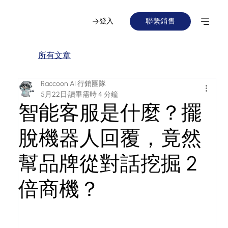
登入
聯繫銷售
所有文章
Raccoon AI 行銷團隊
5月22日
讀畢需時 4 分鐘
智能客服是什麼？擺
脫機器人回覆，竟然
幫品牌從對話挖掘 2
倍商機？