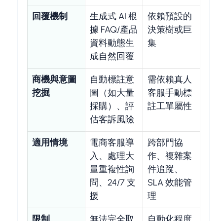
回覆機制
生成式 AI 根
依賴預設的
據 FAQ/產品
決策樹或巨
資料動態生
集
成自然回覆
商機與意圖
自動標註意
需依賴真人
挖掘
圖（如大量
客服手動標
採購）、評
註工單屬性
估客訴風險
適用情境
電商客服導
跨部門協
入、處理大
作、複雜案
量重複性詢
件追蹤、
問、24/7 支
SLA 效能管
援
理
限制
無法完全取
自動化程度