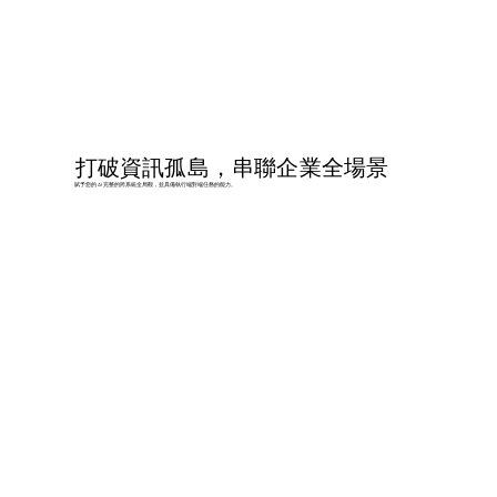
打破資訊孤島，串聯企業全場景
賦予您的 AI 完整的跨系統全局觀，並具備執行端對端任務的能力。