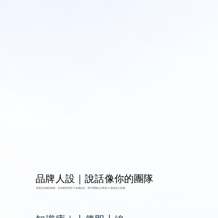
AI 腳本流程
拖拉設定，複雜情境也能 100% 標準化處
理
品牌人設｜說話像你的團隊
全渠道整合
客戶在哪裡，AI 就在哪裡——5 分鐘讓
客製化語氣與風格，並自動套用至 10 多種語言。客戶將難以分辨是 AI 還是真人客服。
所有渠道上線