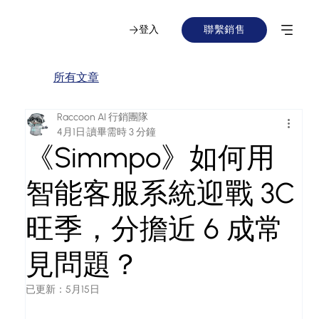
登入
聯繫銷售
所有文章
Raccoon AI 行銷團隊
4月1日
讀畢需時 3 分鐘
《Simmpo》如何用
智能客服系統迎戰 3C
旺季，分擔近 6 成常
見問題？
已更新：
5月15日