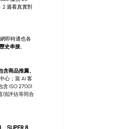
 2 週看真實對
M、官網即時通也各
歷史串接
。
包含商品推薦、
心；當 AI 客
O 27001 
這項評估等同合
SUPER 8 