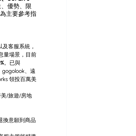
象、優勢、限
為主要參考指
M 以及客服系統，
息量場景，目前
0%
。已與 
ogolook、遠
orks 領投百萬美
美/旅遊/房地
退換意願到商品