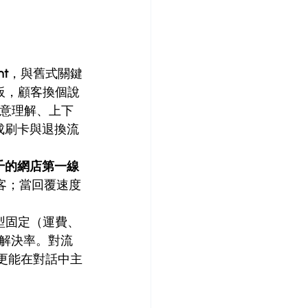
t
，與舊式關鍵
模板，顧客換個說
具備語意理解、上下
成刷卡與退換流
千的網店第一線
客；當回覆速度
型固定（運費、
% 解決率。對流
更能在對話中主