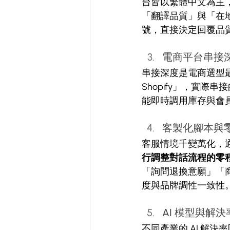
台皆以繁體中文為主，
「翻譯品質」與「在
號，直接決定回覆品
電商平台串接
串接深度是電商選型最容
Shopify」，實
能即時調用庫存與會
客製化腳本與
客服情境千變萬化，通
行調整對話流程的零
「詢問退換意願」「商
度與品牌調性一致性
AI 模型與解決
不同產業的 AI 解決