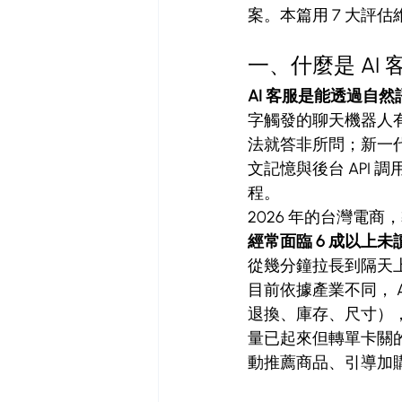
案。本篇用 7 大評估
一、什麼是 AI 
AI 客服是能透過自然
字觸發的聊天機器人有
法就答非所問；新一代 AI
文記憶與後台 API
程。
2026 年的台灣電商
經常面臨 6 成以上
從幾分鐘拉長到隔天
目前依據產業不同， A
退換、庫存、尺寸），自
量已起來但轉單卡關
動推薦商品、引導加