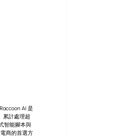
ccoon AI 是 
服 、累計處理超
拉式智能腳本與 
型電商的首選方