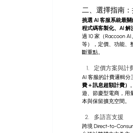
二、選擇指南：挑
挑選 AI 客服系統
程式碼客製化、AI 
過 10 家（Raccoon
等），定價、功能、
斷重點。
定價方案與計
AI 客服的計費邏輯分
費＋訊息超額計費）
遊、節慶型電商，用
本與保留擴充空間。
多語言支援
跨境 Direct-to