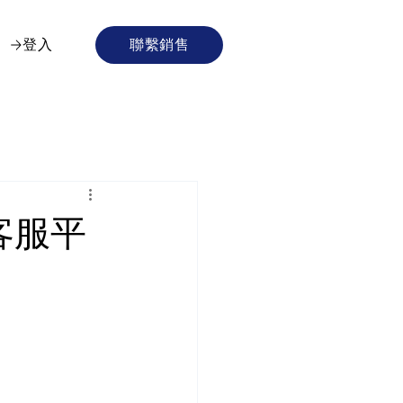
登入
聯繫銷售
 客服平