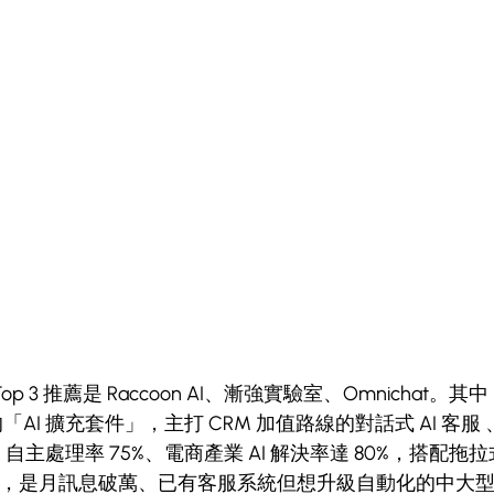
Top 3 推薦是 Raccoon AI、漸強實驗室、Omnichat。其中 Ra
RM 的「AI 擴充套件」，主打 CRM 加值路線的對話式 AI 客
、AI 自主處理率 75%、電商產業 AI 解決率達 80%，搭配拖
三維度自評，是月訊息破萬、已有客服系統但想升級自動化的中大