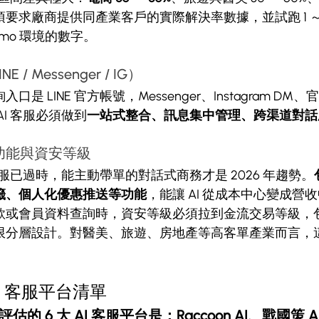
須要求廠商提供同產業客戶的實際解決率數據，並試跑 1 ～
mo 環境的數字。
/ Messenger / IG）
是 LINE 官方帳號，Messenger、Instagram D
I 客服必須做到
一站式整合、訊息集中管理、跨渠道對話
功能與資安等級
客服已過時，能主動帶單的對話式商務才是 2026 年趨勢。
籤、個人化優惠推送等功能
，能讓 AI 從成本中心變成營收中
或會員資料查詢時，資安等級必須拉到金流交易等級，包含 IS
限分層設計。對醫美、旅遊、房地產等高客單產業而言，
AI 客服平台清單
估的 6 大 AI 客服平台是：Raccoon AI、戰國策 AI、