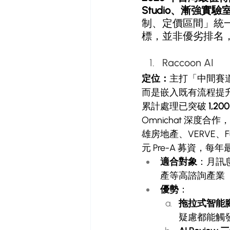
Studio、漸強實驗
制、定價區間」統
標，並非優劣排名
Raccoon AI
定位：
主打「中間賽道」
而是嵌入既有流程提
累計處理已突破 
1,2
Omnichat 深度合
雄房地產、VERVE、F
元 Pre-A 募資，
適合對象
：月訊
產等高諮詢產業
優勢
：
拖拉式智能
疑慮都能觸