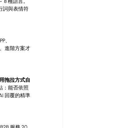
 8 種語言。
行詞與表情符
PP、
態、進階方案才
用拖拉方式自
點：能否依照
I 回覆的精準
2B 服務 20 