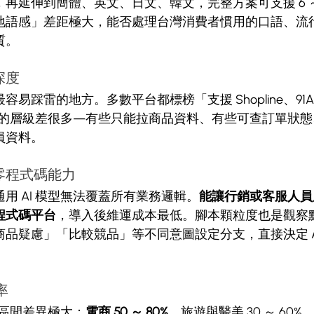
再延伸到簡體、英文、日文、韓文，完整方案可支援 6 ～
地語感」差距極大，能否處理台灣消費者慣用的口語、流
質。
深度
易踩雷的地方。多數平台都標榜「支援 Shopline、91A
際串接的層級差很多—有些只能拉商品資料、有些可查訂單狀
員資料。
零程式碼能力
用 AI 模型無法覆蓋所有業務邏輯。
能讓行銷或客服人員
程式碼平台
，導入後維運成本最低。腳本顆粒度也是觀察
品疑慮」「比較競品」等不同意圖設定分支，直接決定 A
。
率
率區間差異極大：
電商 50 ～ 80%
、旅遊與醫美 30 ～ 60%、B