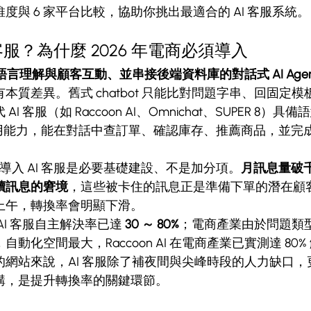
維度與 6 家平台比較，協助你挑出最適合的 AI 客服系統。
客服？為什麼 2026 年電商必須導入
語言理解與顧客互動、並串接後端資料庫的對話式 AI Agen
本質差異。舊式 chatbot 只能比對問題字串、回固定
 客服（如 Raccoon AI、Omnichat、SUPER 8）
 調用能力，能在對話中查訂單、確認庫存、推薦商品，並完
，導入 AI 客服是必要基礎建設、不是加分項。
月訊息量破
未讀訊息的窘境
，這些被卡住的訊息正是準備下單的潛在顧
上午，轉換率會明顯下滑。
I 客服自主解決率已達 
30 ～ 80%
；電商產業由於問題類
動化空間最大，Raccoon AI 在電商產業已實測達 80
的網站來說，AI 客服除了補夜間與尖峰時段的人力缺口，
購，是提升轉換率的關鍵環節。