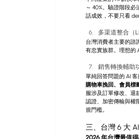
～ 40%。驗證階段必
話成效，不要只看 de
多渠道整合（LINE 
台灣消費者主要的諮詢入口
有忠實族群。理想的 A
銷售轉換輔助
單純回答問題的 AI 
購物車挽回、會員標
服涉及訂單修改、退款
認證、加密傳輸與權
規門檻。
三、台灣 6 大 
2026 年台灣最值得評