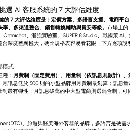
選 AI 客服系統的 7 大評估維度
最關鍵的 7 大評估維度是：定價方案、多語言支援、電商平
解決率、多渠道整合、銷售轉換輔助與資安等級。
市場上的 
 AI、Omnichat、漸強實驗室、SUPER 8 Studio、戰國策 A
整合深度差異極大，硬比規格表容易看花眼，下方逐項說
費模式
三種：
月費制（固定費用）、用量制（依訊息則數計）、
。月訊息低於 500 則的小型品牌用月費制最划算；訊息
量制最有彈性；月訊息破萬的中大型電商則選混合制，可
-Consumer (DTC)、旅遊與醫美海外客群的品牌，多語言是