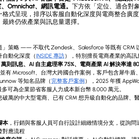
室、Omnichat、網訊電通。
下方依「定位、適合對
一格式呈現，排序以客服自動化深度與電商整合廣度
，最終仍依產業與訊息量選擇。
策略 —— 不取代 Zendesk、Salesforce 等既有 CR
升自動化深度（
INSIDE 專訪
），特別擅長電商產業的高訊
00 萬則訊息、AI 自主處理率 75%、電商產業 AI 解決率達 8
作，並有 Microsoft、台灣大跨國合作案例，客戶包含犀牛盾、g
unnow 等知名品牌（
完整客戶案例
），2025 年獲 AppW
每年最多可為企業節省客服人力成本新台幣 8,000 萬元。
息破萬的中大型電商、已有 CRM 想升級自動化的品牌、醫
腳本
，行銷與客服人員可自行設計細緻情境分支，從詢問
發對應流程