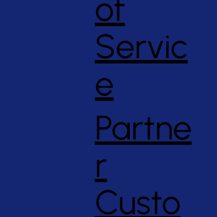
of
Servic
e
Partne
r
Custo