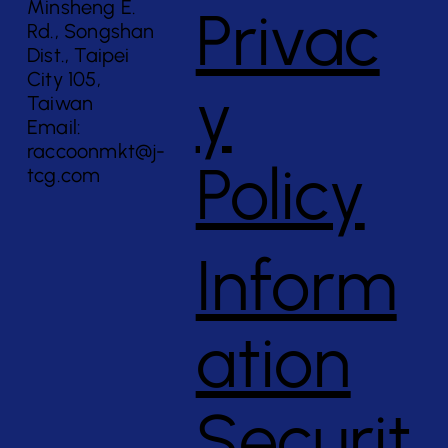
Minsheng E.
Privac
Rd., Songshan
Dist., Taipei
City 105,
y
Taiwan
Email:
raccoonmkt@j-
Policy
tcg.com
Inform
ation
Securit