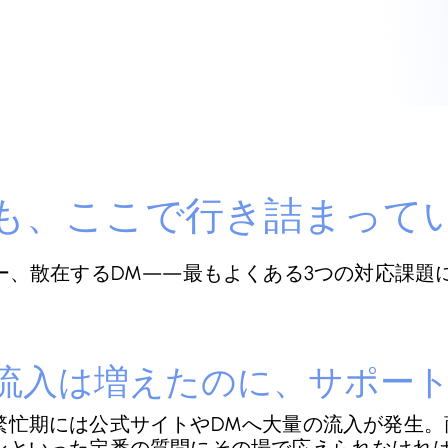
も、ここで行き詰まって
散在するDM——最もよくある3つの対応課題に、R
流入は増えたのに、サポー
繁忙期には公式サイトやDMへ大量の流入が発生。