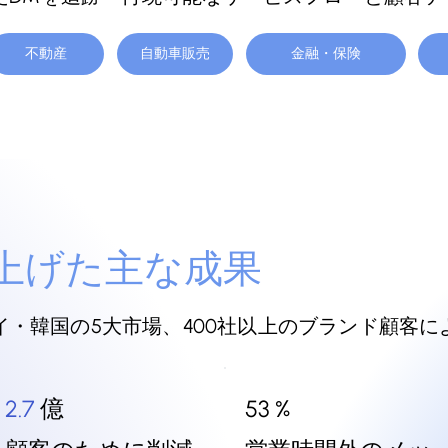
不動産
自動車販売
金融・保険
上げた主な成果
・韓国の5大市場、400社以上のブランド顧客
億
%
2.7
53