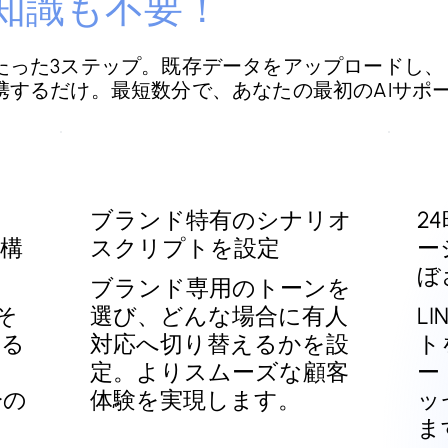
知識も不要！
なのはたった3ステップ。既存データをアップロード
携するだけ。最短数分で、あなたの最初のAIサポ
ブランド特有のシナリオ
2
構
スクリプトを設定
ー
ぼ
ブランド専用のトーンを
そ
選び、どんな場合に有人
L
する
対応へ切り替えるかを設
ト
定。よりスムーズな顧客
ー
分の
体験を実現します。
ッ
ま